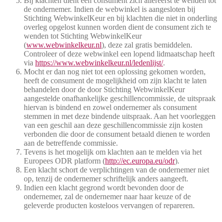
Bij klachten dient een consument zich allereerst te wenden tot
de ondernemer. Indien de webwinkel is aangesloten bij
Stichting WebwinkelKeur en bij klachten die niet in onderling
overleg opgelost kunnen worden dient de consument zich te
wenden tot Stichting WebwinkelKeur
(
www.webwinkelkeur.nl
), deze zal gratis bemiddelen.
Controleer of deze webwinkel een lopend lidmaatschap heeft
via
https://www.webwinkelkeur.nl/ledenlijst/
.
Mocht er dan nog niet tot een oplossing gekomen worden,
heeft de consument de mogelijkheid om zijn klacht te laten
behandelen door de door Stichting WebwinkelKeur
aangestelde onafhankelijke geschillencommissie, de uitspraak
hiervan is bindend en zowel ondernemer als consument
stemmen in met deze bindende uitspraak. Aan het voorleggen
van een geschil aan deze geschillencommissie zijn kosten
verbonden die door de consument betaald dienen te worden
aan de betreffende commissie.
Tevens is het mogelijk om klachten aan te melden via het
Europees ODR platform (
http://ec.europa.eu/odr
).
Een klacht schort de verplichtingen van de ondernemer niet
op, tenzij de ondernemer schriftelijk anders aangeeft.
Indien een klacht gegrond wordt bevonden door de
ondernemer, zal de ondernemer naar haar keuze of de
geleverde producten kosteloos vervangen of repareren.