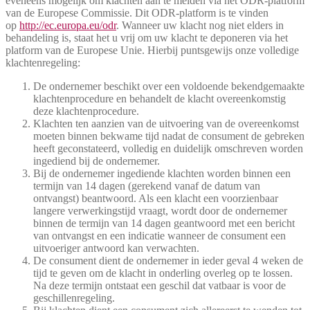
eveneens mogelijk om klachten aan te melden via het ODR-platform
van de Europese Commissie. Dit ODR-platform is te vinden
op
http://ec.europa.eu/odr
. Wanneer uw klacht nog niet elders in
behandeling is, staat het u vrij om uw klacht te deponeren via het
platform van de Europese Unie. Hierbij puntsgewijs onze volledige
klachtenregeling:
De ondernemer beschikt over een voldoende bekendgemaakte
klachtenprocedure en behandelt de klacht overeenkomstig
deze klachtenprocedure.
Klachten ten aanzien van de uitvoering van de overeenkomst
moeten binnen bekwame tijd nadat de consument de gebreken
heeft geconstateerd, volledig en duidelijk omschreven worden
ingediend bij de ondernemer.
Bij de ondernemer ingediende klachten worden binnen een
termijn van 14 dagen (gerekend vanaf de datum van
ontvangst) beantwoord. Als een klacht een voorzienbaar
langere verwerkingstijd vraagt, wordt door de ondernemer
binnen de termijn van 14 dagen geantwoord met een bericht
van ontvangst en een indicatie wanneer de consument een
uitvoeriger antwoord kan verwachten.
De consument dient de ondernemer in ieder geval 4 weken de
tijd te geven om de klacht in onderling overleg op te lossen.
Na deze termijn ontstaat een geschil dat vatbaar is voor de
geschillenregeling.