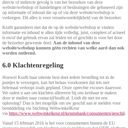
directe of indirecte gevolg is van het bezoeken van deze
website/webshop of handelingen of beslissingen die gebaseerd zijn
op informatie of inhoud die op of via deze website/webshop is
verkregen. Dit alles is voor verantwoordelijkheid van de bezoeker.
Krafti garandeert niet dat de op de website/webshop te vinden
informatie en inhoud te allen tijde volledig, juist, compleet of actueel
is en/of dat gebruik ervan zal leiden tot of geschikt is voor het door
de bezoeker gewenste doel.
Aan de inhoud van deze
website/webshop kunnen géén rechten van welke aard dan ook
worden ontleend.
6.0 Klachtenregeling
Hoewel Krafti haar uiterste best doet iedere bestelling tot in de
puntjes te verzorgen, kan het helaas voorkomen dat iets niet
helemaal verloopt zoals gepland. Onze oprechte excuses daarvoor.
We raden u aan om klachten allereerst bij ons kenbaar te maken
door te mailen naar contact@krafti.nl. Leidt dit niet tot een
oplossing? Dan is het mogelijk om uw geschil aan te melden voor
bemiddeling via Stichting WebwinkelKeur
via
https://www.webwinkelkeur.nl/kennisbank/consumenten/geschil
.
Vanaf 15 februari 2016 is het voor consumenten binnen de EU