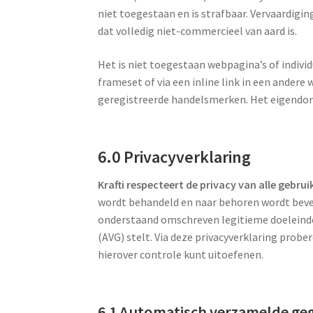
niet toegestaan en is strafbaar. Vervaardigin
dat volledig niet-commercieel van aard is.
Het is niet toegestaan webpagina’s of individ
frameset of via een inline link in een ander
geregistreerde handelsmerken. Het eigendom 
6.0 Privacyverklaring
Krafti respecteert de privacy van alle gebrui
wordt behandeld en naar behoren wordt bevei
onderstaand omschreven legitieme doeleinde
(AVG) stelt. Via deze privacyverklaring prob
hierover controle kunt uitoefenen.
6.1 Automatisch verzamelde ge