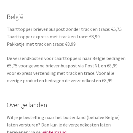
Zakelijk
België
Maatwerk
Taarttopper brievenbuspost zonder track en trace: €5,75
Contact
Taarttopper express met track en trace: €8,99
Pakketje met track en trace: €8,99
Zoeken
Zoeken
naar:
De verzendkosten voor taarttoppers naar België bedragen
€5,75 voor gewone brievenbuspost via PostNL en €8,99
voor express verzending met track en trace. Voor alle
overige producten bedragen de verzendkosten €8,99.
Overige landen
Wil je je bestelling naar het buitenland (behalve België)
laten versturen? Dan kun je de verzendkosten laten
berekenen via de
winkelmand
.