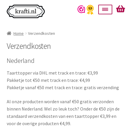
Ga
Ga
door
naar
naar
de
Home
navigatie
inhoud
Home
Verzendkosten
Taarttoppers
Verzendkosten
Bruiloft
Nederland
Wanddecoratie
Taarttopper via DHL met track en trace: €3,99
Pakketje tot €50 met track en trace: €4,99
Pakketje vanaf €50 met track en trace: gratis verzending
Verlichting
Al onze producten worden vanaf €50 gratis verzonden
Cadeautjes
binnen Nederland. Wel zo leuk toch? Onder de €50 zijn de
standaard verzendkosten van een taarttopper €3,99 en
Alle producten
voor de overige producten €4,99.