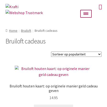
Ga
Ga
door
naar
naar
de
navigatie
inhoud
Home
Home
Bruiloft
Bruiloft cadeaus
Taarttoppers
Bruiloft cadeaus
Bruiloft
Wanddecoratie
Verlichting
Bruiloft houten kaart: op originele manier geld cadeau
Cadeautjes
geven
14.95
Alle producten