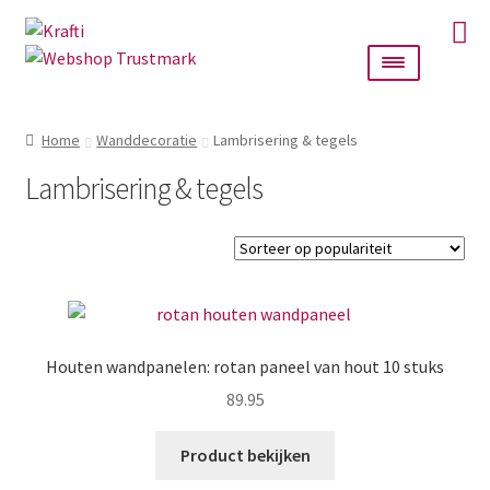
Ga
Ga
door
naar
naar
de
navigatie
inhoud
Home
Home
Wanddecoratie
Lambrisering & tegels
Taarttoppers
Lambrisering & tegels
Bruiloft
Wanddecoratie
Verlichting
Houten wandpanelen: rotan paneel van hout 10 stuks
89.95
Cadeautjes
Product bekijken
Alle producten