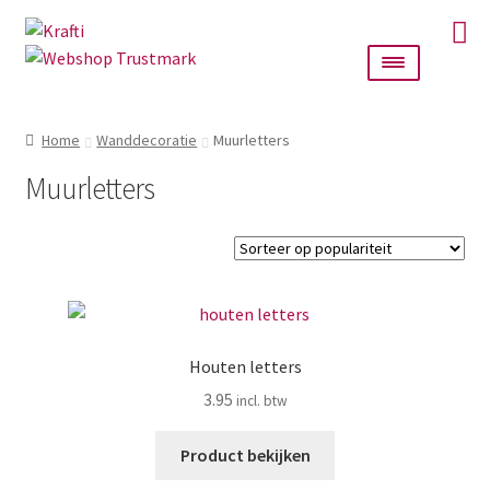
Ga
Ga
door
naar
naar
de
navigatie
inhoud
Home
Home
Wanddecoratie
Muurletters
Taarttoppers
Muurletters
Bruiloft
Wanddecoratie
Verlichting
Houten letters
3.95
Cadeautjes
Product bekijken
Alle producten