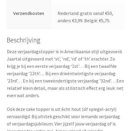
Verzendkosten
Nederland: gratis vanaf €50,
anders €3,99. België: €5,75.
Beschrijving
Deze verjaardagstopper is in Amerikaanse stijl uitgevoerd.
Jaartal uitgevoerd met ‘st’, ‘nd’, ‘rd’ of ’th’ erachter. Zo
krijg je bij een eerste verjaardag ‘1st’… Bij een twaalfde
verjaardag ’12th’… Bij een drieëntwintigste verjaardag
’23rd’… En bij een tweeëndertigste verjaardag ’32nd’… Een
relatief klein detail, maar als stilistisch effect erg leuk: net
even wat anders.
Ook deze cake topper is uit écht hout (óf spiegel-acryl)
vervaardigd. Bij uitstek geschikt voor iemands verjaardag
of verjaardagsjubileum. Vier jijzelf jouw verjaardag of is