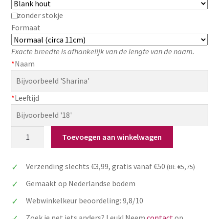
zonder stokje
Formaat
Exacte breedte is afhankelijk van de lengte van de naam.
*
Naam
*
Leeftijd
Cake
Toevoegen aan winkelwagen
Topper
verjaardag
Verzending slechts €3,99, gratis vanaf €50
(BE €5,75)
Amerikaanse
stijl
Gemaakt op Nederlandse bodem
aantal
Webwinkelkeur beoordeling: 9,8/10
Zoek je net iets anders? Leuk! Neem
contact
op