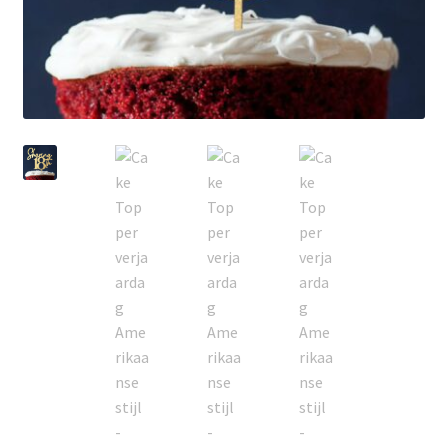
Zakelijk
Maatwerk
Contact
Zoeken
Zoeken
naar: