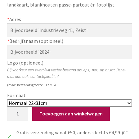
landkaart, blankhouten passe-partout én fotolijst.
Zakelijk
*
Adres
Maatwerk
Contact
*
Bedrijfsnaam (optioneel)
Zoeken
Zoeken
naar:
Logo (optioneel)
Bij voorkeur een zwart/wit vector-bestand als .eps, .pdf, .zip of .rar. Per e-
mail kan ook: contact@krafti.nl
(max. bestandsgrootte 512 MB)
Formaat
Gepersonaliseerd
Toevoegen aan winkelwagen
cadeau
bedrijf:
Gratis verzending vanaf €50, anders slechts €4,99.
(BE
ingelijste