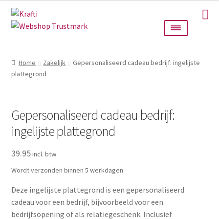
Ga
Ga
door
naar
naar
de
navigatie
inhoud
Home
Home
Zakelijk
Gepersonaliseerd cadeau bedrijf: ingelijste
plattegrond
Taarttoppers
Bruiloft
Gepersonaliseerd cadeau bedrijf:
Wanddecoratie
ingelijste plattegrond
39.95
Verlichting
Wordt verzonden binnen 5 werkdagen.
Cadeautjes
Deze ingelijste plattegrond is een gepersonaliseerd
cadeau voor een bedrijf, bijvoorbeeld voor een
Alle producten
bedrijfsopening of als relatiegeschenk. Inclusief