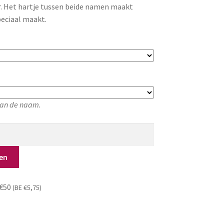
r. Het hartje tussen beide namen maakt
peciaal maakt.
 van de naam.
en
 €50
(BE €5,75)