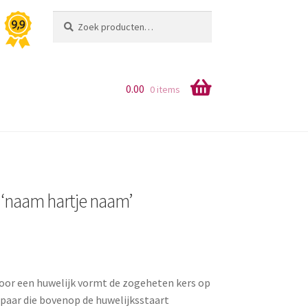
Zoeken
Zoeken
naar:
0.00
0 items
 ‘naam hartje naam’
or een huwelijk vormt de zogeheten kers op
spaar die bovenop de huwelijksstaart