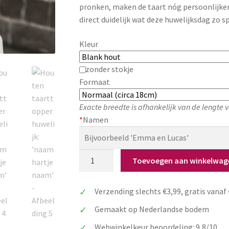
pronken, maken de taart nóg persoonlijke
direct duidelijk wat deze huwelijksdag zo s
Kleur
zonder stokje
Formaat
Exacte breedte is afhankelijk van de lengte
*
Namen
Houten
Toevoegen aan winkelwag
taarttopper
huwelijk:
Verzending slechts €3,99, gratis vanaf
'naam
hartje
Gemaakt op Nederlandse bodem
naam'
Webwinkelkeur beoordeling: 9,8/10