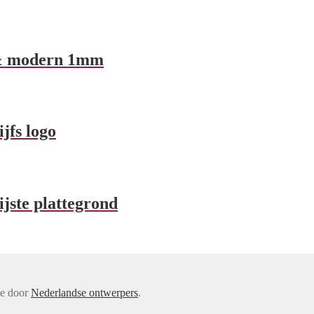
f & modern 1mm
jfs logo
ijste plattegrond
de door
Nederlandse ontwerpers
.