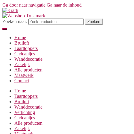
Ga door naar navigatie
Ga naar de inhoud
Zoeken naar:
Zoeken
Home
Bruiloft
Taarttoppers
Cadeautjes
Wanddecoratie
Zakelijk
Alle producten
Maatwerk
Contact
Home
Taarttoppers
Bruiloft
Wanddecoratie
Verlichting
Cadeautjes
Alle producten
Zakelijk
Maatwerk