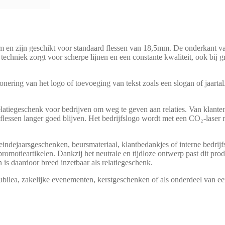
en zijn geschikt voor standaard flessen van 18,5mm. De onderkant van
chniek zorgt voor scherpe lijnen en een constante kwaliteit, ook bij gro
onering van het logo of toevoeging van tekst zoals een slogan of jaarta
elatiegeschenk voor bedrijven om weg te geven aan relaties. Van klanten
lessen langer goed blijven. Het bedrijfslogo wordt met een CO₂-laser n
indejaarsgeschenken, beursmateriaal, klantbedankjes of interne bedrijfsat
omotieartikelen. Dankzij het neutrale en tijdloze ontwerp past dit prod
n is daardoor breed inzetbaar als relatiegeschenk.
ubilea, zakelijke evenementen, kerstgeschenken of als onderdeel van e