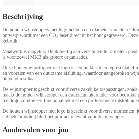
Beschrijving
De houten wijnstoppers met logo hebben een diameter van circa 29mm 
ontwerp wordt met een CO₂-laser direct in het hout gegraveerd. Deze te
gebruik.
Maatwerk is mogelijk. Denk hierbij aan verschillende formaten, positi
is voor zowel MKB als grotere organisaties.
Deze houten wijnstopper met logo is een praktisch en representatief r
en voorzien van een duurzame afsluiting, waardoor aangebroken wijnf
blijvend resultaat.
De wijnstopper is geschikt voor diverse zakelijke toepassingen, zoals e
maakt de houten wijnstopper een duurzaam alternatief voor bedrukte pr
met logo combineert functionaliteit met een professionele uitstraling e
De houten wijnstopper met logo is geschikt voor diverse momenten: j
subtiele branding blijft het product relevant voor de ontvanger.
Aanbevolen voor jou