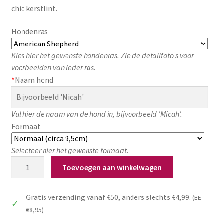
chic kerstlint.
Hondenras
Kies hier het gewenste hondenras. Zie de detailfoto's voor
voorbeelden van ieder ras.
*
Naam hond
Vul hier de naam van de hond in, bijvoorbeeld 'Micah'.
Formaat
Selecteer hier het gewenste formaat.
Gepersonaliseerde
Toevoegen aan winkelwagen
kerstbal
hond
Gratis verzending vanaf €50, anders slechts €4,99.
(BE
met
€8,95)
naam