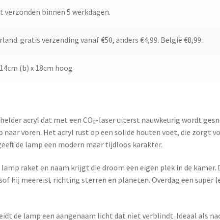
t verzonden binnen 5 werkdagen.
land: gratis verzending vanaf €50, anders €4,99. België €8,99.
 14cm (b) x 18cm hoog
 helder acryl dat met een CO₂-laser uiterst nauwkeurig wordt ge
p naar voren. Het acryl rust op een solide houten voet, die zorgt v
 geeft de lamp een modern maar tijdloos karakter.
lamp raket en naam krijgt die droom een eigen plek in de kamer. De
f hij meereist richting sterren en planeten. Overdag een super le
reidt de lamp een aangenaam licht dat niet verblindt. Ideaal als 