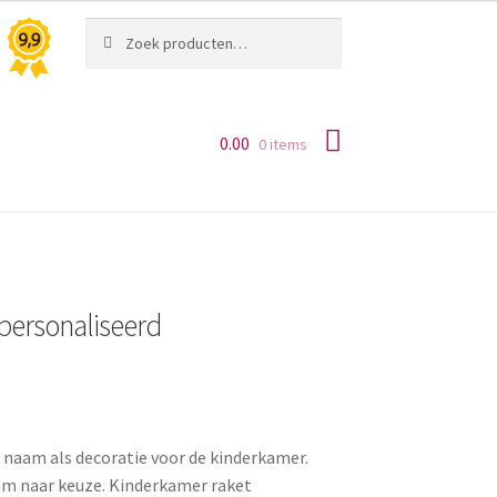
Zoeken
Zoeken
naar:
0.00
0 items
personaliseerd
naam als decoratie voor de kinderkamer.
am naar keuze. Kinderkamer raket