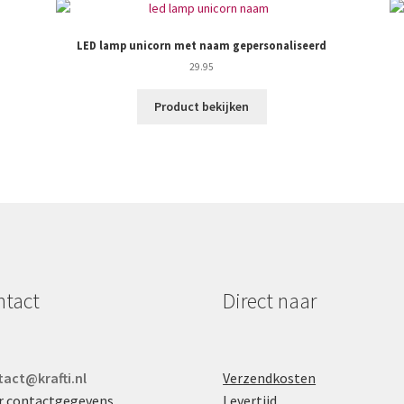
LED lamp unicorn met naam gepersonaliseerd
29.95
Product bekijken
ntact
Direct naar
act@krafti.nl
Verzendkosten
r contactgegevens
Levertijd