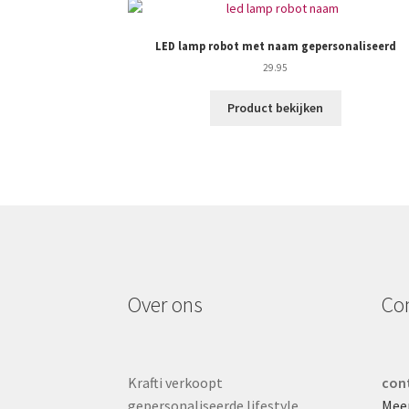
LED lamp robot met naam gepersonaliseerd
29.95
Product bekijken
Over ons
Co
Krafti verkoopt
cont
gepersonaliseerde lifestyle
Mee