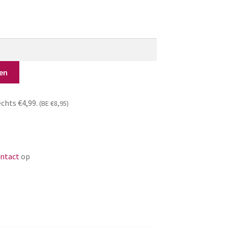
en
echts €4,99.
(BE €8,95)
ntact
op