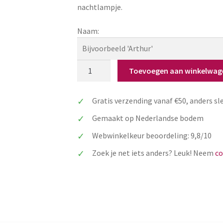
nachtlampje.
Naam:
LED
Toevoegen aan winkelwag
lamp
raket
Gratis verzending vanaf €50, anders sl
met
naam
Gemaakt op Nederlandse bodem
gepersonaliseerd
Webwinkelkeur beoordeling: 9,8/10
aantal
Zoek je net iets anders? Leuk! Neem
co