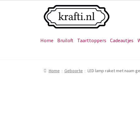
Ga
Ga
door
naar
naar
de
navigatie
inhoud
Home
Bruiloft
Taarttoppers
Cadeautjes
W
Home
Geboorte
LED lamp raket met naam g