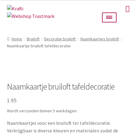
Ga
Ga
door
naar
naar
de
navigatie
inhoud
Home
Home
Bruiloft
Decoratie bruiloft
Naamkaartjes bruiloft
Naamkaartje bruiloft tafeldecoratie
Taarttoppers
Bruiloft
Wanddecoratie
Naamkaartje bruiloft tafeldecoratie
Verlichting
1.95
Wordt verzonden binnen 5 werkdagen.
Cadeautjes
Naamkaartjes voor een bruiloft ter tafeldecoratie.
Alle producten
Verkrijgbaar is diverse kleuren en materialen zodat de