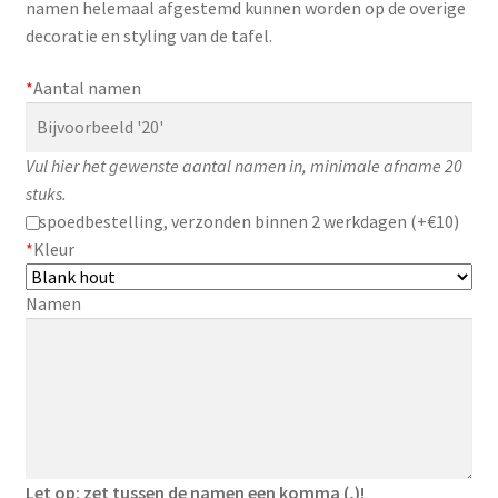
namen helemaal afgestemd kunnen worden op de overige
Zakelijk
decoratie en styling van de tafel.
Maatwerk
*
Aantal namen
Contact
Vul hier het gewenste aantal namen in, minimale afname 20
Zoeken
stuks.
Zoeken
naar:
spoedbestelling, verzonden binnen 2 werkdagen (+€10)
*
Kleur
Namen
Let op: zet tussen de namen een komma (,)!