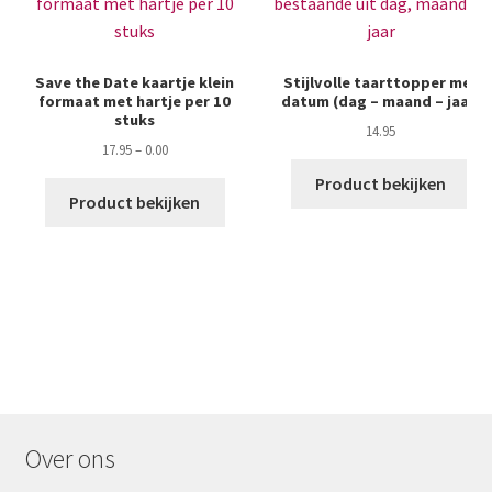
Save the Date kaartje klein
Stijlvolle taarttopper met
formaat met hartje per 10
datum (dag – maand – jaar)
stuks
14.95
17.95
–
0.00
Product bekijken
Dit
Product bekijken
product
heeft
meerdere
variaties.
Deze
optie
kan
gekozen
worden
Over ons
op