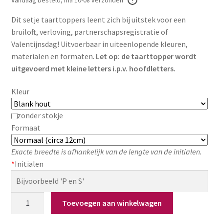
Zakelijk
Dit setje taarttoppers leent zich bij uitstek voor een
bruiloft, verloving, partnerschapsregistratie of
Maatwerk
Valentijnsdag! Uitvoerbaar in uiteenlopende kleuren,
materialen en formaten.
Let op: de taarttopper wordt
Contact
uitgevoerd met kleine letters i.p.v. hoofdletters.
Zoeken
Zoeken
Kleur
naar:
zonder stokje
Formaat
Exacte breedte is afhankelijk van de lengte van de initialen.
*
Initialen
Setje
Toevoegen aan winkelwagen
taarttoppers