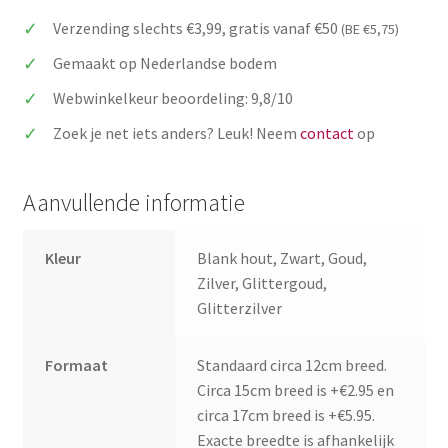
met
Verzending slechts €3,99, gratis vanaf €50
(BE €5,75)
initialen
kleine
Gemaakt op Nederlandse bodem
letters
Webwinkelkeur beoordeling: 9,8/10
voor
bruidstaart
Zoek je net iets anders? Leuk! Neem
contact
op
aantal
Aanvullende informatie
Kleur
Blank hout, Zwart, Goud,
Zilver, Glittergoud,
Glitterzilver
Formaat
Standaard circa 12cm breed.
Circa 15cm breed is +€2.95 en
circa 17cm breed is +€5.95.
Exacte breedte is afhankelijk