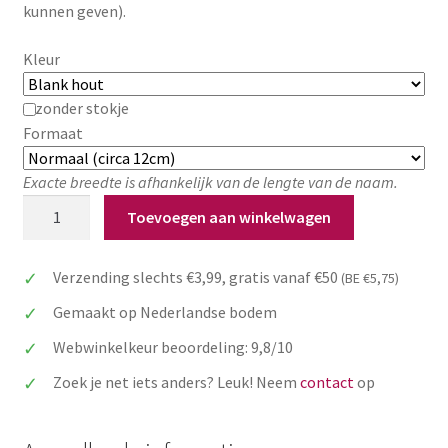
kunnen geven).
Kleur
zonder stokje
Formaat
Exacte breedte is afhankelijk van de lengte van de naam.
Taarttopper
Toevoegen aan winkelwagen
Vaderdag:
Liefste
Verzending slechts €3,99, gratis vanaf €50
(BE €5,75)
Papa
Ooit
Gemaakt op Nederlandse bodem
aantal
Webwinkelkeur beoordeling: 9,8/10
Zoek je net iets anders? Leuk! Neem
contact
op