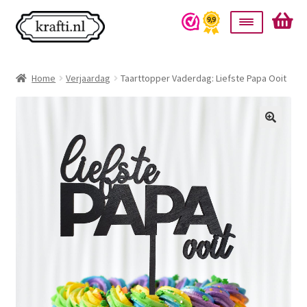
Ga
Ga
door
naar
naar
de
Home
navigatie
inhoud
Home
Verjaardag
Taarttopper Vaderdag: Liefste Papa Ooit
Taarttoppers
Bruiloft
Wanddecoratie
Verlichting
Cadeautjes
Alle producten