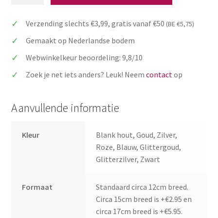
visser
met
Verzending slechts €3,99, gratis vanaf €50
(BE €5,75)
naam
en
Gemaakt op Nederlandse bodem
leeftijd
Webwinkelkeur beoordeling: 9,8/10
verjaardag
aantal
Zoek je net iets anders? Leuk! Neem
contact
op
Aanvullende informatie
Kleur
Blank hout, Goud, Zilver,
Roze, Blauw, Glittergoud,
Glitterzilver, Zwart
Formaat
Standaard circa 12cm breed.
Circa 15cm breed is +€2.95 en
circa 17cm breed is +€5.95.