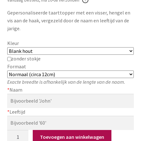
Zakelijk
Gepersonaliseerde taarttopper met een visser, hengel en
vis aan de haak, vergezeld door de naam en leeftijd van de
Maatwerk
jarige.
Contact
Kleur
Zoeken
Zoeken
zonder stokje
naar:
Formaat
Exacte breedte is afhankelijk van de lengte van de naam.
*
Naam
*
Leeftijd
Taarttopper
Toevoegen aan winkelwagen