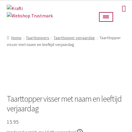
Ga
Ga
door
naar
naar
de
navigatie
inhoud
Home
Home
Taarttoppers
Taarttopper verjaardag
Taarttopper
visser met naam en leeftijd verjaardag
Taarttoppers
Bruiloft
Wanddecoratie
Verlichting
Taarttopper visser met naam en leeftijd
verjaardag
Cadeautjes
15.95
Alle producten
Vandaag besteld, ma 10-08 verzonden*