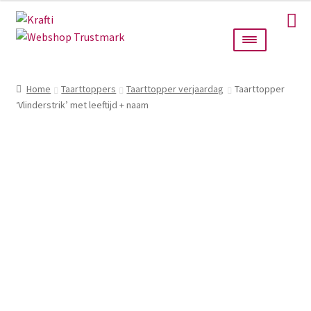
Ga
Ga
door
naar
naar
de
navigatie
inhoud
Home
Home
Taarttoppers
Taarttopper verjaardag
Taarttopper
‘Vlinderstrik’ met leeftijd + naam
Taarttoppers
Bruiloft
Wanddecoratie
Verlichting
Cadeautjes
Alle producten