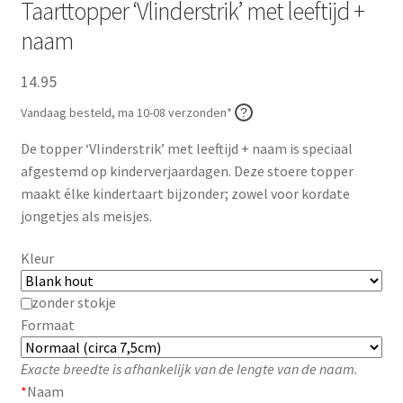
Taarttopper ‘Vlinderstrik’ met leeftijd +
Zakelijk
naam
Maatwerk
14.95
Vandaag besteld, ma 10-08 verzonden*
Contact
De topper ‘Vlinderstrik’ met leeftijd + naam is speciaal
Zoeken
Zoeken
afgestemd op kinderverjaardagen. Deze stoere topper
naar:
maakt élke kindertaart bijzonder; zowel voor kordate
jongetjes als meisjes.
Kleur
zonder stokje
Formaat
Exacte breedte is afhankelijk van de lengte van de naam.
*
Naam