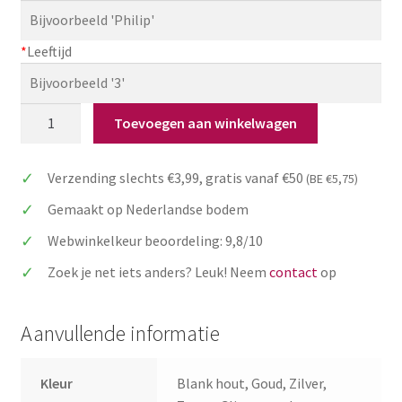
*
Leeftijd
Taarttopper
Toevoegen aan winkelwagen
'Vlinderstrik'
met
Verzending slechts €3,99, gratis vanaf €50
(BE €5,75)
leeftijd
+
Gemaakt op Nederlandse bodem
naam
Webwinkelkeur beoordeling: 9,8/10
aantal
Zoek je net iets anders? Leuk! Neem
contact
op
Aanvullende informatie
Kleur
Blank hout, Goud, Zilver,