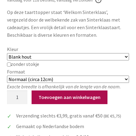
Zakelijk
Op deze taarttopper staat ‘Welkom Sinterklaas’,
vergezeld door de welbekende zak van Sinterklaas met
Maatwerk
cadeautjes. Een vrolijk detail voor een Sinterklaastaart.
Beschikbaar is diverse kleuren en formaten.
Contact
Kleur
Zoeken
Zoeken
naar:
zonder stokje
Formaat
Exacte breedte is afhankelijk van de lengte van de naam.
Taarttopper
Toevoegen aan winkelwagen
Welkom
Sinterklaas
Verzending slechts €3,99, gratis vanaf €50
(BE €5,75)
met
cadeautjes
Gemaakt op Nederlandse bodem
zak