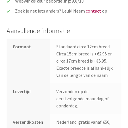
Webwinkelkeur beoordeling: 9,8/10
aantal
Zoek je net iets anders? Leuk! Neem
contact
op
Aanvullende informatie
Formaat
Standaard circa 12cm breed.
Circa 15cm breed is +€2.95 en
circa 17cm breed is +€5.95.
Exacte breedte is afhankelijk
van de lengte van de naam.
Levertijd
Verzonden op de
eerstvolgende maandag of
donderdag.
Verzendkosten
Nederland: gratis vanaf €50,