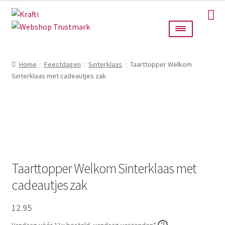
Ga
Ga
door
naar
naar
de
navigatie
inhoud
Home
Home
Feestdagen
Sinterklaas
Taarttopper Welkom
Sinterklaas met cadeautjes zak
Taarttoppers
Bruiloft
Wanddecoratie
Verlichting
Taarttopper Welkom Sinterklaas met
cadeautjes zak
Cadeautjes
12.95
Alle producten
Vandaag vóór 11u besteld, vandaag verzonden*