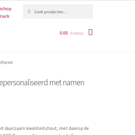
Zoeken
Zoeken
naar:
0.00
0 items
uidspaar
 gepersonaliseerd met namen
 uit duurzaam kwaliteitshout, met daarop de