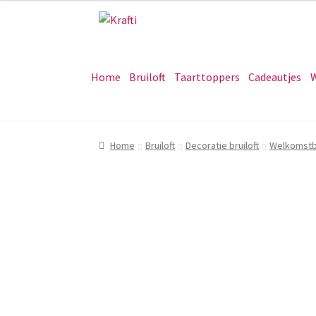
Ga
Ga
door
naar
naar
de
navigatie
inhoud
Home
Bruiloft
Taarttoppers
Cadeautjes
W
Home
Bruiloft
Decoratie bruiloft
Welkomstbo