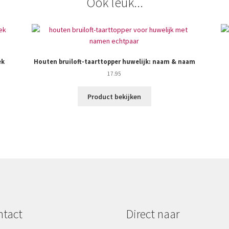
Ook leuk...
ek
Houten bruiloft-taarttopper huwelijk: naam & naam
17.95
Product bekijken
ntact
Direct naar