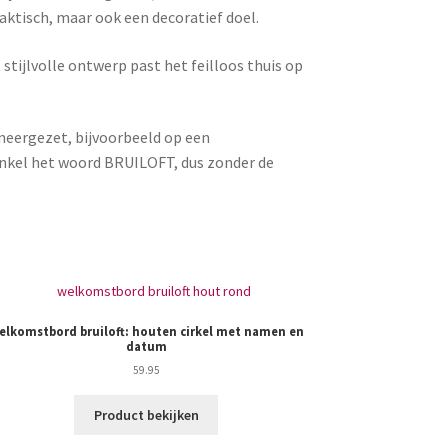
raktisch, maar ook een decoratief doel.
stijlvolle ontwerp past het feilloos thuis op
 neergezet, bijvoorbeeld op een
nkel het woord BRUILOFT, dus zonder de
elkomstbord bruiloft: houten cirkel met namen en
Bedankje
datum
59.95
Product bekijken