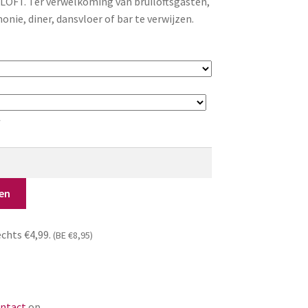
LOFT. Ter verwelkoming van bruiloftsgasten,
nie, diner, dansvloer of bar te verwijzen.
.
en
echts €4,99.
(BE €8,95)
ntact
op