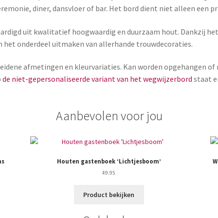
eremonie, diner, dansvloer of bar. Het bord dient niet alleen een p
ardigd uit kwalitatief hoogwaardig en duurzaam hout. Dankzij het 
n het onderdeel uitmaken van allerhande trouwdecoraties.
scheidene afmetingen en kleurvariaties. Kan worden opgehangen of
p
de niet-gepersonaliseerde variant van het wegwijzerbord
staat e
Aanbevolen voor jou
ns
Houten gastenboek ‘Lichtjesboom’
W
49.95
Product bekijken