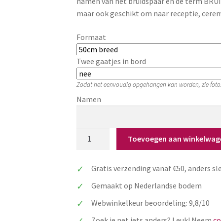
namen van het bruidspaar en de term BRUI
maar ook geschikt om naar receptie, ceremo
Formaat
Twee gaatjes in bord
Zodat het eenvoudig opgehangen kan worden, zie foto
Namen
Wegwijzerbord
Toevoegen aan winkelwag
bruiloft:
pijl
Gratis verzending vanaf €50, anders sl
gepersonaliseerd
met
Gemaakt op Nederlandse bodem
namen
Webwinkelkeur beoordeling: 9,8/10
bruidspaar
aantal
Zoek je net iets anders? Leuk! Neem
co