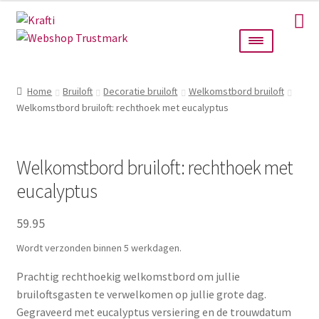
Ga
Ga
door
naar
naar
de
navigatie
inhoud
Home
Home
Bruiloft
Decoratie bruiloft
Welkomstbord bruiloft
Welkomstbord bruiloft: rechthoek met eucalyptus
Taarttoppers
Bruiloft
Welkomstbord bruiloft: rechthoek met
Wanddecoratie
eucalyptus
59.95
Verlichting
Wordt verzonden binnen 5 werkdagen.
Cadeautjes
Prachtig rechthoekig welkomstbord om jullie
bruiloftsgasten te verwelkomen op jullie grote dag.
Alle producten
Gegraveerd met eucalyptus versiering en de trouwdatum