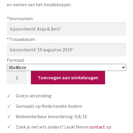
en namen van het bruidskoppel.
Zakelijk
*
Voornamen
Maatwerk
Contact
*
Trouwdatum
Zoeken
Zoeken
naar:
Formaat
Welkomstbord
Toevoegen aan winkelwagen
bruiloft:
rechthoek
Gratis verzending
met
eucalyptus
Gemaakt op Nederlandse bodem
aantal
Webwinkelkeur beoordeling: 9,8/10
Zoek je net iets anders? Leuk! Neem
contact
op