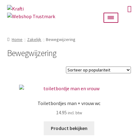
Ga
Ga
door
naar
naar
de
navigatie
inhoud
Home
Home
Zakelijk
Bewegwijzering
Taarttoppers
Bewegwijzering
Bruiloft
Wanddecoratie
Verlichting
Toiletbordjes man + vrouw wc
14.95
Cadeautjes
Product bekijken
Alle producten