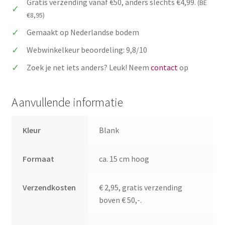
Gratis verzending vanaf €50, anders slechts €4,99.
(BE
vrouw
€8,95)
wc
aantal
Gemaakt op Nederlandse bodem
Webwinkelkeur beoordeling: 9,8/10
Zoek je net iets anders? Leuk! Neem
contact
op
Aanvullende informatie
Kleur
Blank
Formaat
ca. 15 cm hoog
Verzendkosten
€ 2,95, gratis verzending
boven € 50,-.