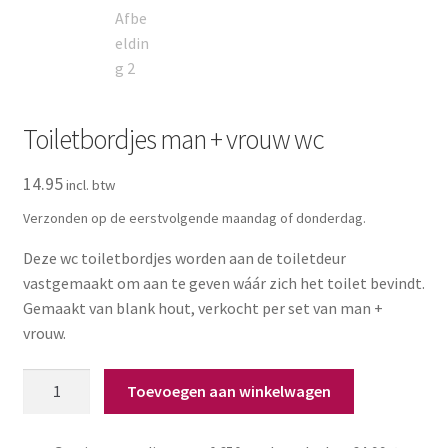
Zakelijk
Maatwerk
Contact
Toiletbordjes man + vrouw wc
Zoeken
Zoeken
14.95
naar:
Verzonden op de eerstvolgende maandag of donderdag.
Deze wc toiletbordjes worden aan de toiletdeur
vastgemaakt om aan te geven wáár zich het toilet bevindt.
Gemaakt van blank hout, verkocht per set van man +
vrouw.
Toiletbordjes
Toevoegen aan winkelwagen
man
+