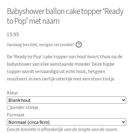
Zakelijk
Babyshower ballon cake topper ‘Ready
to Pop’ met naam
Maatwerk
15.95
Contact
Vandaag besteld, morgen verzonden*
Zoeken
Zoeken
De ‘Ready to Pop’ cake topper van hout hoort thuis op de
naar:
babyshower van elke aanstaande moeder. Deze hippe
topper wordt vervaardigd uit echt hout, hetgeen
resulteert in een sierlijk uiterlijk met een stoer tintje.
Kleur
zonder stokje
Formaat
Exacte breedte is afhankelijk van de lengte van de naam.