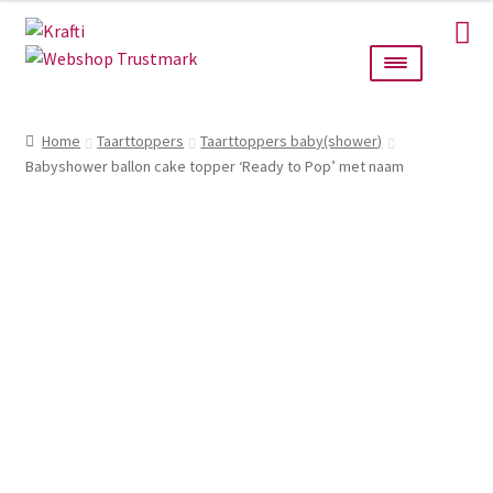
Ga
Ga
door
naar
naar
de
navigatie
inhoud
Home
Home
Taarttoppers
Taarttoppers baby(shower)
Babyshower ballon cake topper ‘Ready to Pop’ met naam
Taarttoppers
Bruiloft
Wanddecoratie
Verlichting
Cadeautjes
Alle producten