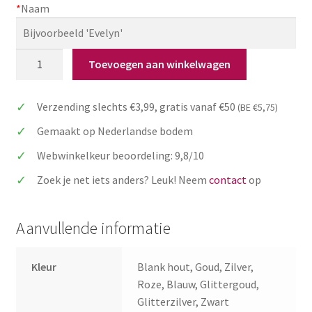
*
Naam
Babyshower
Toevoegen aan winkelwagen
ballon
cake
Verzending slechts €3,99, gratis vanaf €50
(BE €5,75)
topper
'Ready
Gemaakt op Nederlandse bodem
to
Webwinkelkeur beoordeling: 9,8/10
Pop'
met
Zoek je net iets anders? Leuk! Neem
contact
op
naam
aantal
Aanvullende informatie
Kleur
Blank hout, Goud, Zilver,
Roze, Blauw, Glittergoud,
Glitterzilver, Zwart