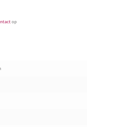
ntact
op
h