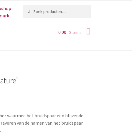
Zoeken
Zoeken
naar:
0.00
0 items
ature’
her waarmee het bruidspaar een blijvende
graveren van de namen van het bruidspaar
.