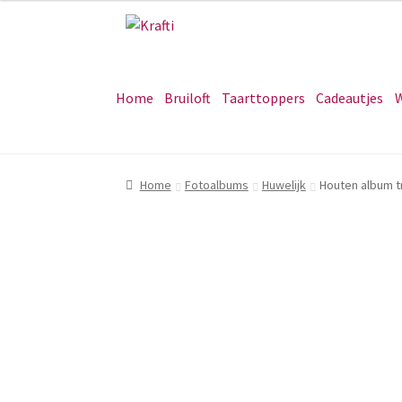
Ga
Ga
door
naar
naar
de
navigatie
inhoud
Home
Bruiloft
Taarttoppers
Cadeautjes
W
Home
Fotoalbums
Huwelijk
Houten album t