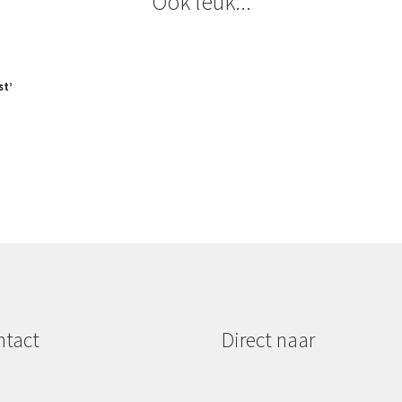
Ook leuk...
st’
ntact
Direct naar