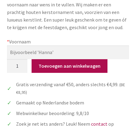
voornaam naar wens in te vullen. Wij maken er een
Zakelijk
prachtig houten kerstornament van, voorzien van een
luxueus kerstlint. Een super leuk geschenk om te geven óf
Maatwerk
te krijgen met de feestdagen, geschikt voor jong en oud.
Contact
*
Voornaam
Zoeken
Zoeken
naar:
Houten
Toevoegen aan winkelwagen
naamhanger
Kerstmis:
Gratis verzending vanaf €50, anders slechts €4,99.
(BE
grote
€8,95)
voorletter
met
Gemaakt op Nederlandse bodem
klein
Webwinkelkeur beoordeling: 9,8/10
naamplaatje
aantal
Zoek je net iets anders? Leuk! Neem
contact
op