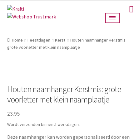
Ga
Ga
door
naar
naar
de
navigatie
inhoud
Home
Home
Feestdagen
Kerst
Houten naamhanger Kerstmis:
grote voorletter met klein naamplaatje
Taarttoppers
Bruiloft
Wanddecoratie
Houten naamhanger Kerstmis: grote
voorletter met klein naamplaatje
Verlichting
23.95
Cadeautjes
Wordt verzonden binnen 5 werkdagen.
Alle producten
Deze naamhanger kan worden gepersonaliseerd door een