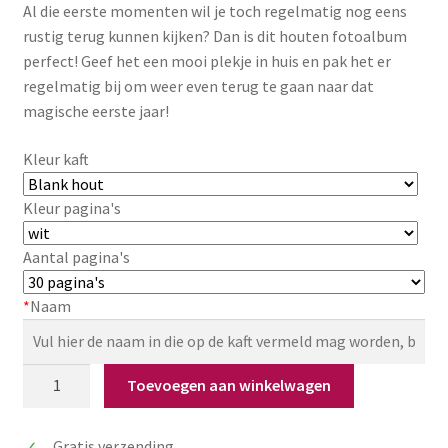
Al die eerste momenten wil je toch regelmatig nog eens
rustig terug kunnen kijken? Dan is dit houten fotoalbum
Zakelijk
perfect! Geef het een mooi plekje in huis en pak het er
regelmatig bij om weer even terug te gaan naar dat
Maatwerk
magische eerste jaar!
Contact
Kleur kaft
Zoeken
Zoeken
Kleur pagina's
naar:
Aantal pagina's
*
Naam
Houten
Toevoegen aan winkelwagen
fotoalbum
'Mijn
Gratis verzending