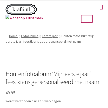
Ga
Ga
door
naar
naar
de
navigatie
inhoud
Home
Home
Fotoalbums
Eerste jaar
Houten fotoalbum ‘Mijn
eerste jaar’ feestkrans gepersonaliseerd met naam
Taarttoppers
Bruiloft
Wanddecoratie
Houten fotoalbum ‘Mijn eerste jaar’
feestkrans gepersonaliseerd met naam
Verlichting
49.95
Cadeautjes
Wordt verzonden binnen 5 werkdagen.
Alle producten