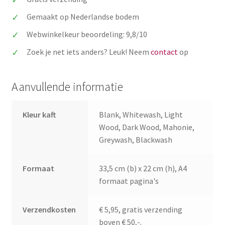
eerste
jaar'
Gemaakt op Nederlandse bodem
feestkrans
Webwinkelkeur beoordeling: 9,8/10
gepersonaliseerd
met
Zoek je net iets anders? Leuk! Neem
contact
op
naam
aantal
Aanvullende informatie
Kleur kaft
Blank, Whitewash, Light
Wood, Dark Wood, Mahonie,
Greywash, Blackwash
Formaat
33,5 cm (b) x 22 cm (h), A4
formaat pagina's
Verzendkosten
€ 5,95, gratis verzending
boven € 50,-.