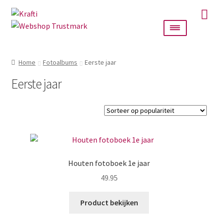
Ga
Ga
door
naar
naar
de
navigatie
inhoud
Home
Home
Fotoalbums
Eerste jaar
Taarttoppers
Eerste jaar
Bruiloft
Wanddecoratie
Verlichting
Houten fotoboek 1e jaar
49.95
Cadeautjes
Product bekijken
Alle producten