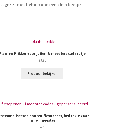
tgezet met behulp van een klein beetje
Planten Prikker voor juffen & meesters cadeautje
23.95
Product bekijken
personaliseerde houten flesopener, bedankje voor
juf of meester
14.95