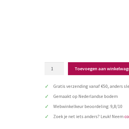
Juf
Toevoegen aan winkelwag
/
meester
Gratis verzending vanaf €50, anders sl
bedankje
cadeau
Gemaakt op Nederlandse bodem
trofee
Webwinkelkeur beoordeling: 9,8/10
aantal
Zoek je net iets anders? Leuk! Neem
co