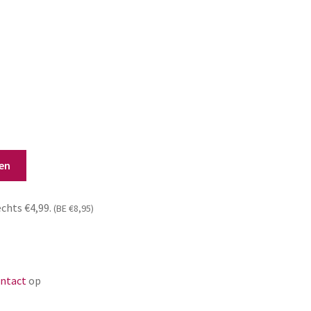
en
echts €4,99.
(BE €8,95)
ntact
op