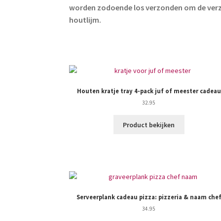
worden zodoende los verzonden om de verze
houtlijm.
Houten kratje tray 4-pack juf of meester cadeau
32.95
Product bekijken
Serveerplank cadeau pizza: pizzeria & naam che
34.95