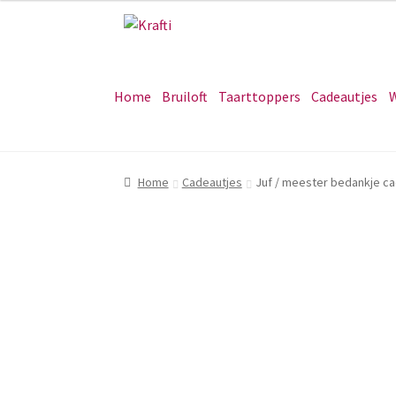
Ga
Ga
door
naar
naar
de
navigatie
inhoud
Home
Bruiloft
Taarttoppers
Cadeautjes
W
Home
Cadeautjes
Juf / meester bedankje c