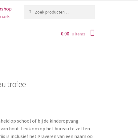
Zoeken
Zoeken
naar:
0.00
0 items
u trofee
eid op school of bij de kinderopvang.
 van hout. Leuk om op het bureau te zetten
ijs is inclusief het graveren van een naam op