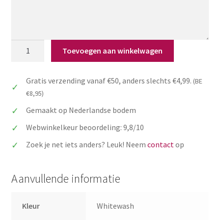
Gepersonaliseerd
Toevoegen aan winkelwagen
houten
muurbord
Gratis verzending vanaf €50, anders slechts €4,99.
(BE
voor
€8,95)
de
liefste
Gemaakt op Nederlandse bodem
juf
Webwinkelkeur beoordeling: 9,8/10
of
meester
Zoek je net iets anders? Leuk! Neem
contact
op
aantal
Aanvullende informatie
Kleur
Whitewash