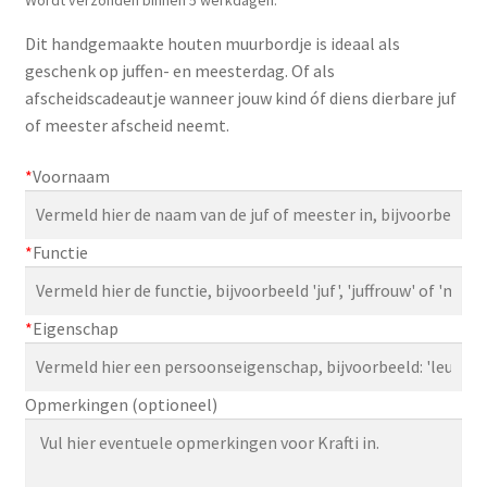
Zakelijk
Dit handgemaakte houten muurbordje is ideaal als
geschenk op juffen- en meesterdag. Of als
Maatwerk
afscheidscadeautje wanneer jouw kind óf diens dierbare juf
of meester afscheid neemt.
Contact
*
Voornaam
Zoeken
Zoeken
naar:
*
Functie
*
Eigenschap
Opmerkingen (optioneel)