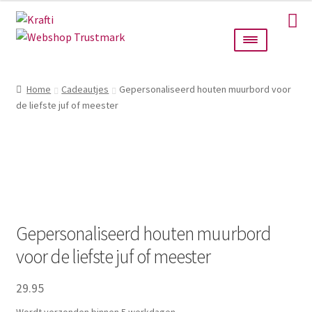
Ga
Ga
door
naar
naar
de
navigatie
inhoud
Home
Home
Cadeautjes
Gepersonaliseerd houten muurbord voor
de liefste juf of meester
Taarttoppers
Bruiloft
Wanddecoratie
Verlichting
Gepersonaliseerd houten muurbord
voor de liefste juf of meester
Cadeautjes
29.95
Alle producten
Wordt verzonden binnen 5 werkdagen.