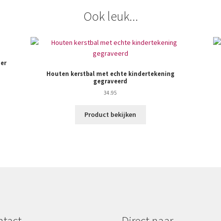
Ook leuk...
er
Houten kerstbal met echte kindertekening
gegraveerd
34.95
Product bekijken
ntact
Direct naar