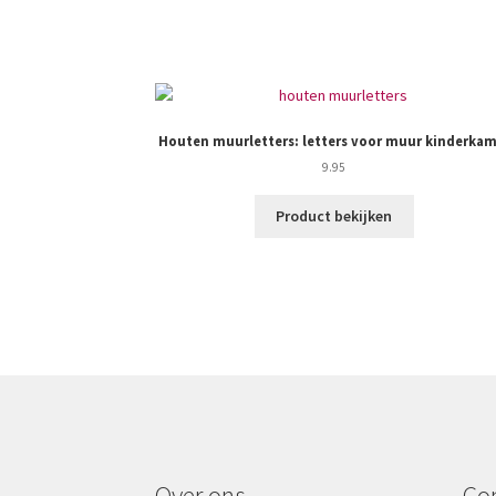
Houten muurletters: letters voor muur kinderkam
9.95
Product bekijken
Over ons
Co