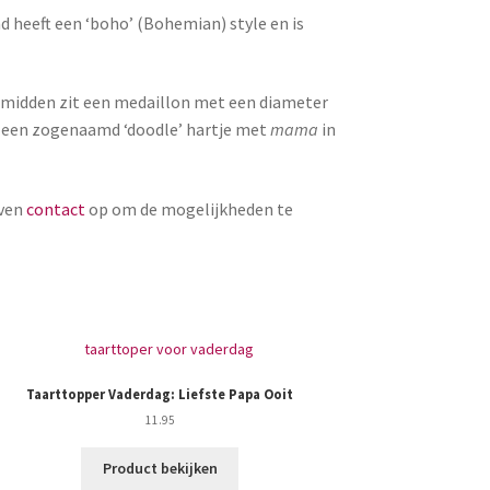
d heeft een ‘boho’ (Bohemian) style en is
t midden zit een medaillon met een diameter
t een zogenaamd ‘doodle’ hartje met
mama
in
even
contact
op om de mogelijkheden te
Taarttopper Vaderdag: Liefste Papa Ooit
Houten fotoa
ge
11.95
Product bekijken