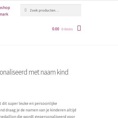
Zoeken
Zoeken
naar:
0.00
0 items
naliseerd met naam kind
t dit super leuke en persoonlijke
 draag je de namen van je kinderen altijd
 medaillon die wordt gepersonaliseerd voor