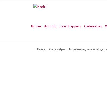
Ga
Ga
door
naar
naar
de
navigatie
inhoud
Home
Bruiloft
Taarttoppers
Cadeautjes
W
Home
Cadeautjes
Moederdag armband geper