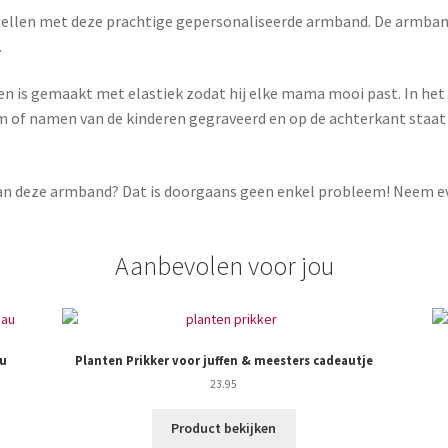
ertellen met deze prachtige gepersonaliseerde armband. De armban
.
n is gemaakt met elastiek zodat hij elke mama mooi past. In he
am of namen van de kinderen gegraveerd en op de achterkant staa
t van deze armband? Dat is doorgaans geen enkel probleem! Neem 
Aanbevolen voor jou
au
Planten Prikker voor juffen & meesters cadeautje
23.95
Product bekijken