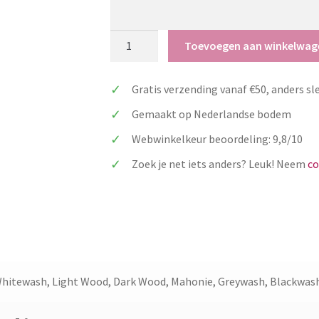
Save
Toevoegen aan winkelwag
the
Date
Gratis verzending vanaf €50, anders sl
kaartje
klein
Gemaakt op Nederlandse bodem
formaat
Webwinkelkeur beoordeling: 9,8/10
met
hartje
Zoek je net iets anders? Leuk! Neem
co
per
10
stuks
aantal
Whitewash, Light Wood, Dark Wood, Mahonie, Greywash, Blackwas