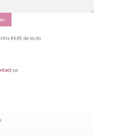
en
echts €4,99.
(BE €8,95)
ntact
op
h