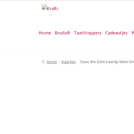
Ga
Ga
door
naar
naar
de
navigatie
inhoud
Home
Bruiloft
Taarttoppers
Cadeautjes
W
Home
Kaarten
Save the Date kaartje klein fo