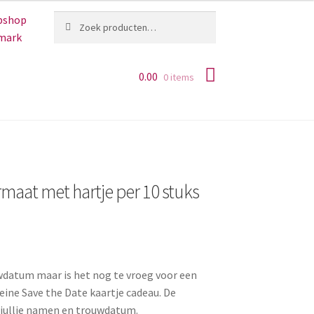
Zoeken
Zoeken
naar:
0.00
0 items
ormaat met hartje per 10 stuks
ouwdatum maar is het nog te vroeg voor een
eine Save the Date kaartje cadeau. De
n jullie namen en trouwdatum.