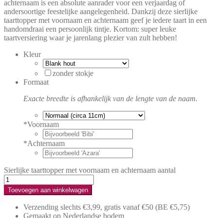
achternaam is een absolute aanrader voor een verjaardag of
andersoortige feestelijke aangelegenheid. Dankzij deze sierlijke
taarttopper met voornaam en achternaam geef je iedere taart in een
handomdraai een persoonlijk tintje. Kortom: super leuke
taartversiering waar je jarenlang plezier van zult hebben!
Kleur
zonder stokje
Formaat
Exacte breedte is afhankelijk van de lengte van de naam.
*
Voornaam
*
Achternaam
Sierlijke taarttopper met voornaam en achternaam aantal
Toevoegen aan winkelwagen
Verzending slechts €3,99, gratis vanaf €50
(BE €5,75)
Gemaakt op Nederlandse bodem