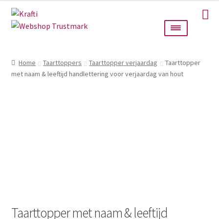
Ga
Ga
door
naar
naar
de
navigatie
inhoud
Home
Home
Taarttoppers
Taarttopper verjaardag
Taarttopper
met naam & leeftijd handlettering voor verjaardag van hout
Taarttoppers
Bruiloft
Wanddecoratie
Verlichting
Cadeautjes
Alle producten
Taarttopper met naam & leeftijd