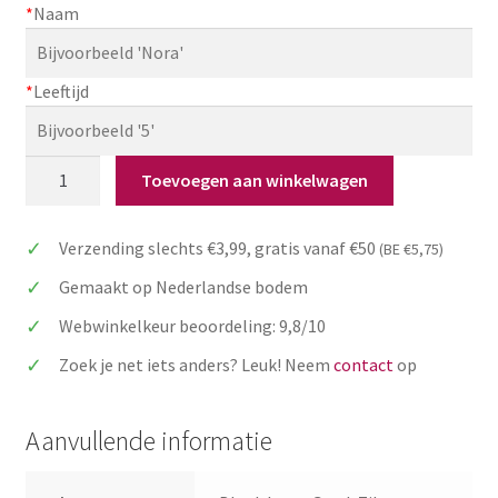
*
Naam
*
Leeftijd
Taarttopper
Toevoegen aan winkelwagen
met
naam
Verzending slechts €3,99, gratis vanaf €50
(BE €5,75)
&
leeftijd
Gemaakt op Nederlandse bodem
handlettering
Webwinkelkeur beoordeling: 9,8/10
voor
verjaardag
Zoek je net iets anders? Leuk! Neem
contact
op
van
hout
Aanvullende informatie
aantal