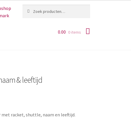
Zoeken
Zoeken
naar:
0.00
0 items
aam & leeftijd
et racket, shuttle, naam en leeftijd.