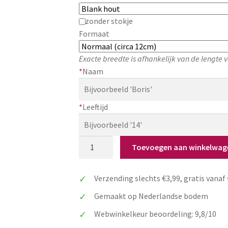
zonder stokje
Formaat
Exacte breedte is afhankelijk van de lengte
*
Naam
*
Leeftijd
Taarttopper
Toevoegen aan winkelwag
badminton
met
Verzending slechts €3,99, gratis vanaf
naam
&
Gemaakt op Nederlandse bodem
leeftijd
Webwinkelkeur beoordeling: 9,8/10
aantal