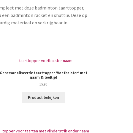
 compleet met deze badminton taarttopper,
op een badminton racket en shuttle. Deze op
dig materiaal en verkrijgbaar in
Gepersonaliseerde taarttopper ‘Voetbalster’ met
Cake Toppe
naam & leeftijd
15.95
Product bekijken