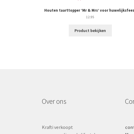
Houten taarttopper ‘Mr & Mrs’ voor huwelijksfee
12.95
Product bekijken
Over ons
Co
Krafti verkoopt
cont