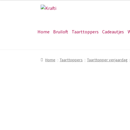
Ga
Ga
door
naar
naar
de
navigatie
inhoud
Home
Bruiloft
Taarttoppers
Cadeautjes
W
Home
Taarttoppers
Taarttopper verjaardag