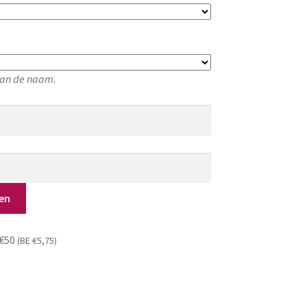
 van de naam.
en
 €50
(BE €5,75)