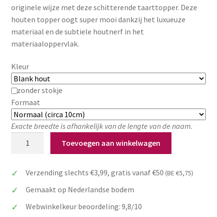
originele wijze met deze schitterende taarttopper. Deze
Zakelijk
houten topper oogt super mooi dankzij het luxueuze
materiaal en de subtiele houtnerf in het
Maatwerk
materiaaloppervlak.
Contact
Kleur
Zoeken
Zoeken
zonder stokje
naar:
Formaat
Exacte breedte is afhankelijk van de lengte van de naam.
Taarttopper
Toevoegen aan winkelwagen
Tweeling:
Oh
Verzending slechts €3,99, gratis vanaf €50
(BE €5,75)
jee,
het
Gemaakt op Nederlandse bodem
zijn
Webwinkelkeur beoordeling: 9,8/10
er