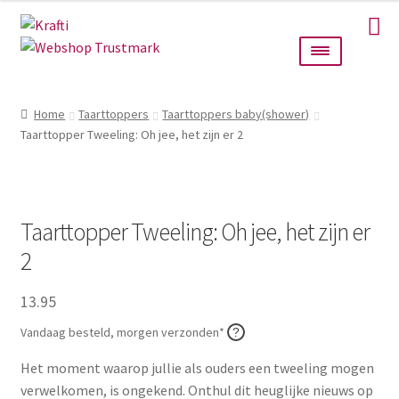
Ga
Ga
door
naar
naar
de
navigatie
inhoud
Home
Home
Taarttoppers
Taarttoppers baby(shower)
Taarttopper Tweeling: Oh jee, het zijn er 2
Taarttoppers
Bruiloft
Taarttopper Tweeling: Oh jee, het zijn er
Wanddecoratie
2
Verlichting
13.95
Cadeautjes
Vandaag besteld, morgen verzonden*
Het moment waarop jullie als ouders een tweeling mogen
Alle producten
verwelkomen, is ongekend. Onthul dit heuglijke nieuws op