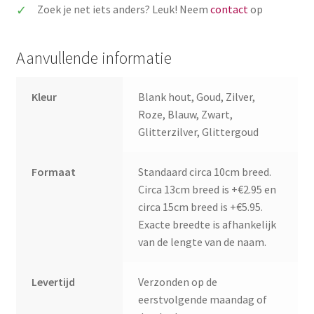
2
Zoek je net iets anders? Leuk! Neem
contact
op
aantal
Aanvullende informatie
Kleur
Blank hout, Goud, Zilver,
Roze, Blauw, Zwart,
Glitterzilver, Glittergoud
Formaat
Standaard circa 10cm breed.
Circa 13cm breed is +€2.95 en
circa 15cm breed is +€5.95.
Exacte breedte is afhankelijk
van de lengte van de naam.
Levertijd
Verzonden op de
eerstvolgende maandag of