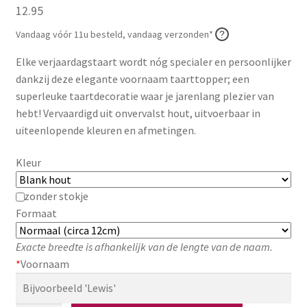
12.95
Zakelijk
Vandaag vóór 11u besteld, vandaag verzonden*
Maatwerk
Elke verjaardagstaart wordt nóg specialer en persoonlijker
dankzij deze elegante voornaam taarttopper; een
Contact
superleuke taartdecoratie waar je jarenlang plezier van
hebt! Vervaardigd uit onvervalst hout, uitvoerbaar in
Zoeken
Zoeken
uiteenlopende kleuren en afmetingen.
naar:
Kleur
zonder stokje
Formaat
Exacte breedte is afhankelijk van de lengte van de naam.
*
Voornaam