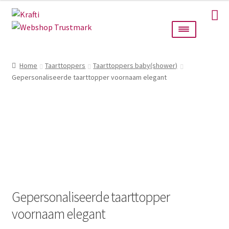
Ga
Ga
door
naar
naar
de
navigatie
inhoud
Home
Home
Taarttoppers
Taarttoppers baby(shower)
Gepersonaliseerde taarttopper voornaam elegant
Taarttoppers
Bruiloft
Wanddecoratie
Verlichting
Cadeautjes
Gepersonaliseerde taarttopper
voornaam elegant
Alle producten