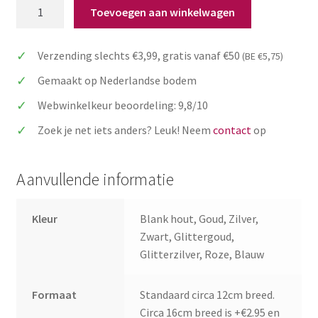
Gepersonaliseerde
Toevoegen aan winkelwagen
taarttopper
voornaam
Verzending slechts €3,99, gratis vanaf €50
(BE €5,75)
elegant
aantal
Gemaakt op Nederlandse bodem
Webwinkelkeur beoordeling: 9,8/10
Zoek je net iets anders? Leuk! Neem
contact
op
Aanvullende informatie
Kleur
Blank hout, Goud, Zilver,
Zwart, Glittergoud,
Glitterzilver, Roze, Blauw
Formaat
Standaard circa 12cm breed.
Circa 16cm breed is +€2.95 en