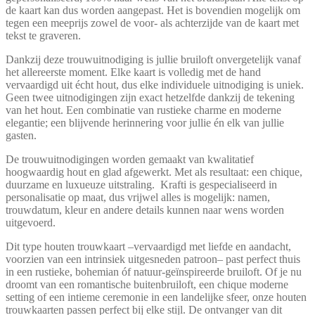
de kaart kan dus worden aangepast. Het is bovendien mogelijk om
tegen een meeprijs zowel de voor- als achterzijde van de kaart met
tekst te graveren.
Dankzij deze trouwuitnodiging is jullie bruiloft onvergetelijk vanaf
het allereerste moment. Elke kaart is volledig met de hand
vervaardigd uit écht hout, dus elke individuele uitnodiging is uniek.
Geen twee uitnodigingen zijn exact hetzelfde dankzij de tekening
van het hout. Een combinatie van rustieke charme en moderne
elegantie; een blijvende herinnering voor jullie én elk van jullie
gasten.
De trouwuitnodigingen worden gemaakt van kwalitatief
hoogwaardig hout en glad afgewerkt. Met als resultaat: een chique,
duurzame en luxueuze uitstraling. Krafti is gespecialiseerd in
personalisatie op maat, dus vrijwel alles is mogelijk: namen,
trouwdatum, kleur en andere details kunnen naar wens worden
uitgevoerd.
Dit type houten trouwkaart –vervaardigd met liefde en aandacht,
voorzien van een intrinsiek uitgesneden patroon– past perfect thuis
in een rustieke, bohemian óf natuur-geïnspireerde bruiloft. Of je nu
droomt van een romantische buitenbruiloft, een chique moderne
setting of een intieme ceremonie in een landelijke sfeer, onze houten
trouwkaarten passen perfect bij elke stijl. De ontvanger van dit