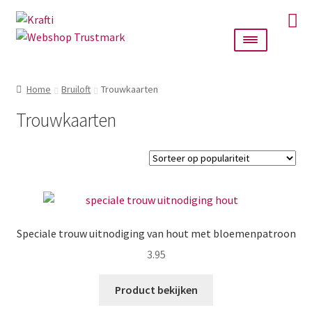
Ga
Ga
door
naar
naar
de
navigatie
inhoud
Home
Home
Bruiloft
Trouwkaarten
Taarttoppers
Trouwkaarten
Bruiloft
Wanddecoratie
Verlichting
Speciale trouw uitnodiging van hout met bloemenpatroon
3.95
Cadeautjes
Product bekijken
Alle producten