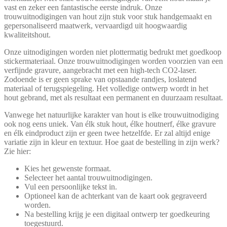
vast en zeker een fantastische eerste indruk. Onze
trouwuitnodigingen van hout zijn stuk voor stuk handgemaakt en
gepersonaliseerd maatwerk, vervaardigd uit hoogwaardig
kwaliteitshout.
Onze uitnodigingen worden niet plottermatig bedrukt met goedkoop
stickermateriaal. Onze trouwuitnodigingen worden voorzien van een
verfijnde gravure, aangebracht met een high-tech CO2-laser.
Zodoende is er geen sprake van opstaande randjes, loslatend
materiaal of terugspiegeling. Het volledige ontwerp wordt in het
hout gebrand, met als resultaat een permanent en duurzaam resultaat.
Vanwege het natuurlijke karakter van hout is elke trouwuitnodiging
ook nog eens uniek. Van élk stuk hout, élke houtnerf, élke gravure
en élk eindproduct zijn er geen twee hetzelfde. Er zal altijd enige
variatie zijn in kleur en textuur. Hoe gaat de bestelling in zijn werk?
Zie hier:
Kies het gewenste formaat.
Selecteer het aantal trouwuitnodigingen.
Vul een persoonlijke tekst in.
Optioneel kan de achterkant van de kaart ook gegraveerd
worden.
Na bestelling krijg je een digitaal ontwerp ter goedkeuring
toegestuurd.