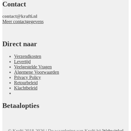
Contact
contact@krafti.nl
Meer contactgegevens
Direct naar
Verzendkosten
Levertijd
Veelgestelde Vragen
Algemene Voorwaarden
Privacy Policy
Retourbeleid
Klachtbeleid
Betaalopties
© Krafti 2018-2026 | De waardering van Krafti bij
Webwinkel