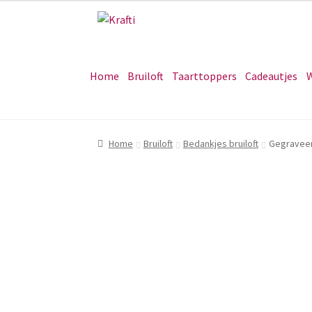
Ga
Ga
door
naar
naar
de
navigatie
inhoud
Home
Bruiloft
Taarttoppers
Cadeautjes
W
Home
Bruiloft
Bedankjes bruiloft
Gegraveer