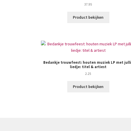
37.95
Product bekijken
Bedankje trouwfeest: houten muziek LP met jull
liedje: titel & artiest
2.25
Product bekijken