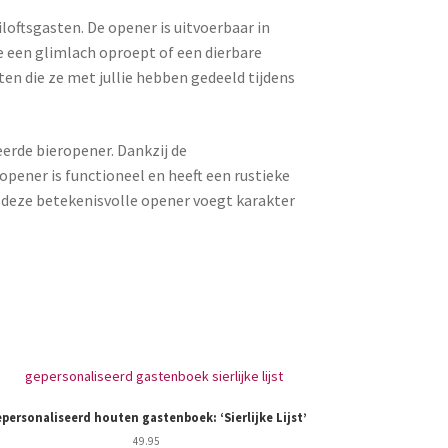
loftsgasten. De opener is uitvoerbaar in
e een glimlach oproept of een dierbare
en die ze met jullie hebben gedeeld tijdens
eerde bieropener. Dankzij de
pener is functioneel en heeft een rustieke
, deze betekenisvolle opener voegt karakter
personaliseerd houten gastenboek: ‘Sierlijke Lijst’
Houten 
49.95