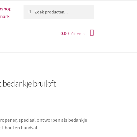
Zoeken
Zoeken
naar:
0.00
0 items
 bedankje bruiloft
ropener, speciaal ontworpen als bedankje
met houten handvat.