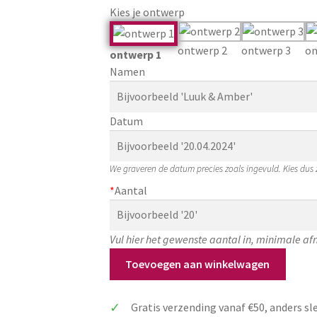
Kies je ontwerp
ontwerp 2
ontwerp 3
on
ontwerp 1
Namen
Datum
We graveren de datum precies zoals ingevuld. Kies dus ze
*
Aantal
Vul hier het gewenste aantal in, minimale af
Gegraveerde
Toevoegen aan winkelwagen
bieropener
hout
Gratis verzending vanaf €50, anders sl
bedankje