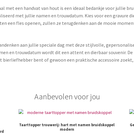
l met een handvat van hout is een ideaal bedankje voor jullie brui
iseerd met jullie namen en trouwdatum. Kies voor een gravure di
asten een fles openen, zullen ze terugdenken aan de mooie moment
aandenken aan jullie speciale dag met deze stijlvolle, gepersonalis
men en trouwdatum wordt dit een attent en dierbaar souvenir. De o
ent bierliefhebber bent of gewoon een praktische accessoire zoekt
Aanbevolen voor jou
Taarttopper trouwerij: hart met namen bruidskoppel
Ge
modern
erd