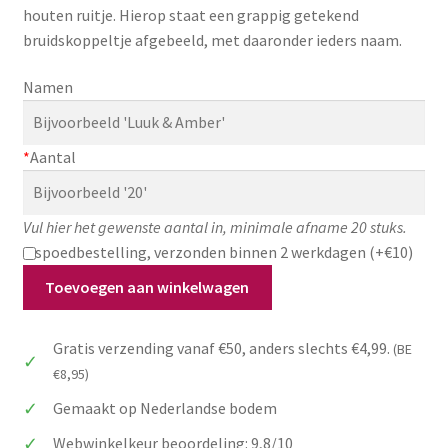
houten ruitje. Hierop staat een grappig getekend
Zakelijk
bruidskoppeltje afgebeeld, met daaronder ieders naam.
Maatwerk
Namen
Contact
*
Aantal
Zoeken
Zoeken
naar:
Vul hier het gewenste aantal in, minimale afname 20 stuks.
spoedbestelling, verzonden binnen 2 werkdagen (+€10)
Grappig
Toevoegen aan winkelwagen
trouwbedankje:
magneet
Gratis verzending vanaf €50, anders slechts €4,99.
(BE
met
€8,95)
bruidspaartje
aantal
Gemaakt op Nederlandse bodem
Webwinkelkeur beoordeling: 9,8/10