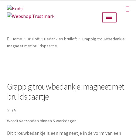
Ga
Ga
door
naar
naar
de
navigatie
inhoud
Home
Home
Bruiloft
Bedankjes bruiloft
Grappig trouwbedankje:
magneet met bruidspaartje
Taarttoppers
Bruiloft
Wanddecoratie
Grappig trouwbedankje: magneet met
bruidspaartje
Verlichting
2.75
Cadeautjes
Wordt verzonden binnen 5 werkdagen.
Alle producten
Dit trouwbedankje is een magneetje in de vorm van een