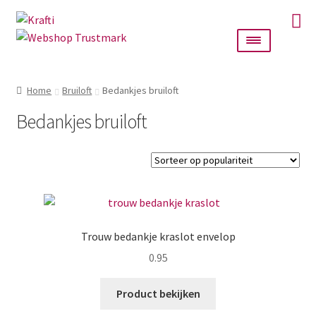
Ga
Ga
door
naar
naar
de
navigatie
inhoud
Home
Home
Bruiloft
Bedankjes bruiloft
Taarttoppers
Bedankjes bruiloft
Bruiloft
Wanddecoratie
Verlichting
Trouw bedankje kraslot envelop
0.95
Cadeautjes
Product bekijken
Alle producten