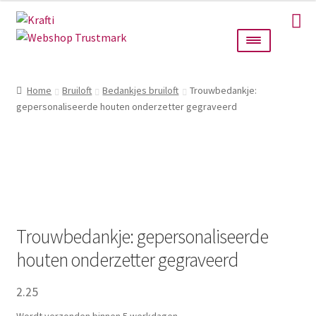
Ga
Ga
door
naar
naar
de
navigatie
inhoud
Home
Home
Bruiloft
Bedankjes bruiloft
Trouwbedankje:
gepersonaliseerde houten onderzetter gegraveerd
Taarttoppers
Bruiloft
Wanddecoratie
Verlichting
Trouwbedankje: gepersonaliseerde
houten onderzetter gegraveerd
Cadeautjes
2.25
Alle producten
Wordt verzonden binnen 5 werkdagen.