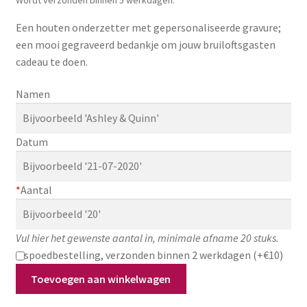
Zakelijk
Een houten onderzetter met gepersonaliseerde gravure;
een mooi gegraveerd bedankje om jouw bruiloftsgasten
Maatwerk
cadeau te doen.
Contact
Namen
Zoeken
Zoeken
naar:
Datum
*
Aantal
Vul hier het gewenste aantal in, minimale afname 20 stuks.
spoedbestelling, verzonden binnen 2 werkdagen (+€10)
Trouwbedankje:
Toevoegen aan winkelwagen
gepersonaliseerde
houten