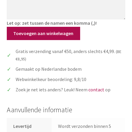
Let op: zet tussen de namen een komma (,)!
Sierlijke
Toevoegen aan winkelwagen
naamkaartjes
tafelschikking
Gratis verzending vanaf €50, anders slechts €4,99.
(BE
bruiloft
€8,95)
aantal
Gemaakt op Nederlandse bodem
Webwinkelkeur beoordeling: 9,8/10
Zoek je net iets anders? Leuk! Neem
contact
op
Aanvullende informatie
Levertijd
Wordt verzonden binnen 5