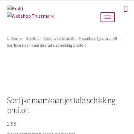
Ga
Ga
door
naar
naar
de
navigatie
inhoud
Home
Home
Bruiloft
Decoratie bruiloft
Naamkaartjes bruiloft
Sierlijke naamkaartjes tafelschikking bruiloft
Taarttoppers
Bruiloft
Wanddecoratie
Verlichting
Sierlijke naamkaartjes tafelschikking
bruiloft
Cadeautjes
1.95
Alle producten
Wordt verzonden binnen 5 werkdagen.