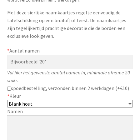
Zakelijk
Met deze sierlijke naamkaartjes regel je eenvoudig de
tafelschikking op een bruiloft of feest. De naamkaartjes
Maatwerk
zijn tegelijkertijd prachtige decoratie die de borden een
exclusieve look geven.
Contact
*
Aantal namen
Zoeken
Zoeken
naar:
Vul hier het gewenste aantal namen in, minimale afname 20
stuks.
spoedbestelling, verzonden binnen 2 werkdagen (+€10)
*
Kleur
Namen