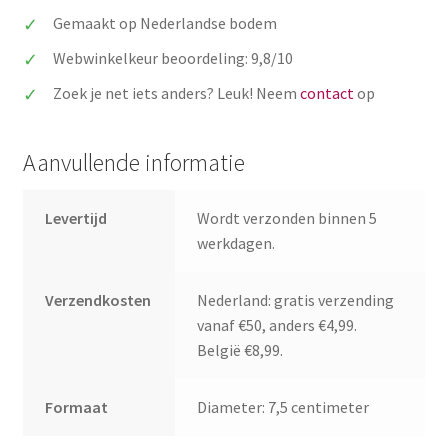
namen
Gemaakt op Nederlandse bodem
bruidspaar
Webwinkelkeur beoordeling: 9,8/10
&
trouwdatum
Zoek je net iets anders? Leuk! Neem
contact
op
aantal
Aanvullende informatie
Levertijd
Wordt verzonden binnen 5
werkdagen.
Verzendkosten
Nederland: gratis verzending
vanaf €50, anders €4,99.
België €8,99.
Formaat
Diameter: 7,5 centimeter