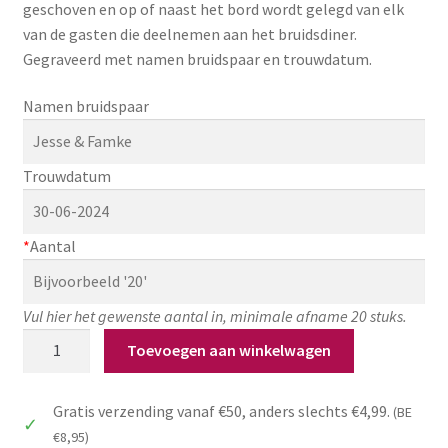
geschoven en op of naast het bord wordt gelegd van elk
van de gasten die deelnemen aan het bruidsdiner.
Gegraveerd met namen bruidspaar en trouwdatum.
Namen bruidspaar
Trouwdatum
*
Aantal
Vul hier het gewenste aantal in, minimale afname 20 stuks.
Servetring
Toevoegen aan winkelwagen
voor
bruiloft,
Gratis verzending vanaf €50, anders slechts €4,99.
(BE
gegraveerd
€8,95)
met