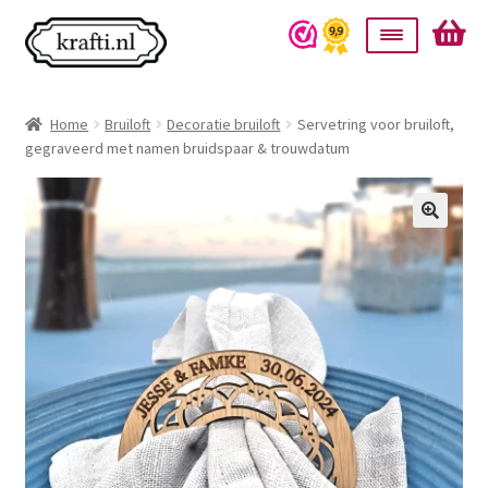
Ga
Ga
door
naar
naar
de
Home
navigatie
inhoud
Home
Bruiloft
Decoratie bruiloft
Servetring voor bruiloft,
gegraveerd met namen bruidspaar & trouwdatum
Taarttoppers
Bruiloft
Wanddecoratie
Verlichting
Cadeautjes
Alle producten